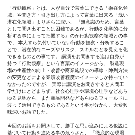
「行動観察」とは、人が自分で言葉にできる「顕在化領
域」や聞き方・引き出し方によって言葉に出来る「浅い
潜在化領域」よりさらに深い、 『無意識のため、言葉
として聞き出すことは困難であるが、行動を化学的に分
析する事によって把握する』のが行動観察の領域との事
で、 本人すら気付いていない行動を観察・分析するこ
とで、潜在的なニーズやリスク、スキルなどを見える化
できるものとの事です。 講演をお聞きする迄は自身が
持つ「行動観察」という言葉のイメージから、 製造現
場の生産性の向上・改善や商業施設での導線・陳列方法
の変更などによる業績改善程度のイメージしか持ってい
なかったのですが、 実際に講演をお聞きすると人間工
学だけにとどまらず、社会心理学や環境心理学などあら
ゆる見地から、また商品開発などあらゆるフィールドに
渡って活用できるものであるという事が分かり、大変興
味深いお話でした。
今回のお話をお聞きして、勝手な思い込みによる仮説に
基づいて行動を進める事の危うさと、 「徹底的な現場