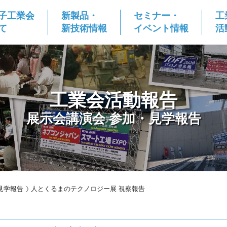
子工業会
新製品・
セミナー・
工
て
新技術情報
イベント情報
活
工業会活動報告
展示会講演会 参加・見学報告
見学報告
人とくるまのテクノロジー展 視察報告