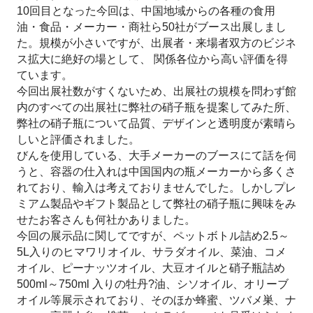
10回目となった今回は、中国地域からの各種の食用
油・食品・メーカー・商社ら50社がブース出展しまし
た。規模が小さいですが、出展者・来場者双方のビジネ
ス拡大に絶好の場として、 関係各位から高い評価を得
ています。
今回出展社数がすくないため、出展社の規模を問わず館
内のすべての出展社に弊社の硝子瓶を提案してみた所、
弊社の硝子瓶について品質、デザインと透明度が素晴ら
しいと評価されました。
びんを使用している、大手メーカーのブースにて話を伺
うと、容器の仕入れは中国国内の瓶メーカーから多くさ
れており、輸入は考えておりませんでした。しかしプレ
ミアム製品やギフト製品として弊社の硝子瓶に興味をみ
せたお客さんも何社かありました。
今回の展示品に関してですが、ペットボトル詰め2.5～
5L入りのヒマワリオイル、サラダオイル、菜油、コメ
オイル、ピーナッツオイル、大豆オイルと硝子瓶詰め
500ml～750ml 入りの牡丹?油、シソオイル、オリーブ
オイル等展示されており、そのほか蜂蜜、ツバメ巣、ナ