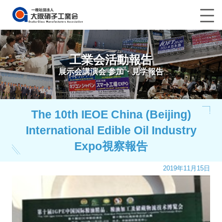
工業会活動報告
展示会講演会 参加・見学報告
The 10th IEOE China (Beijing)
International Edible Oil Industry
Expo視察報告
2019年11月15日