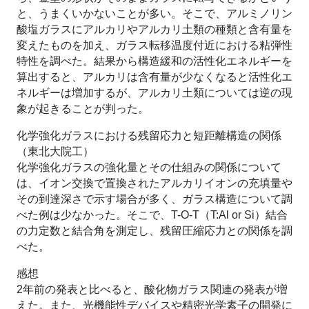
と、うまくいかないことが多い。そこで、アルミノリン
酸塩ガラスにアルカリやアルカリ土類の種類と含有量を
変えたものを加え、ガラス転移温度付近における粘弾性
特性を調べた。結果から構造緩和の活性化エネルギーを
算出すると、アルカリは含有量が少なくなると活性化エ
ネルギーは増加するが、アルカリ土類については逆の現
象が起きることが判った。
化学強化ガラスにおける残留応力と短距離構造の関係
（東北大院工）
化学強化ガラスの強化量とその仕組みの関係について
は、イオン交換で置換されたアルカリイオンの充填量や
その到達深さで示す場合が多く、ガラス構造について調
べた例は少なかった。そこで、T-O-T（T:Al or Si）結合
の力定数と結合角を測定し、残留圧縮応力との関係を調
べた。
感想
2年前の発表と比べると、酸化物ガラス関連の発表が増
えた。また、光機能性デバイスや精密光学素子の開発に