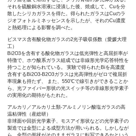
それを硫酸銅水溶液に浸漬した後、焼成して、Cuを分
散したシリカガラスを得た。得られたガラスはCuのラ
ジオフォトルミネッセンスを示したが、それのCu濃度
と熱処理による影響を調べた。
ビスマス含有酸化物ガラスの2光子吸収係数（愛媛大理
工）
Bi2O3を含有する酸化物ガラスは低光弾性と高屈折率が
特徴で、ホウ酸系ガラス組成では非線形光学応答特性を
持つことが知られている。 実験で得られたBiを高濃度
含有するBi2O3-B2O3ガラスは光高弾性がゼロで複屈折
率現象も持たず、 また、550℃で線引きができることか
ら、光ファイバー形状の光スイッチ等の非線形光学素子
の実用化の期待がもたれた。
アルカリ／アルカリ土類-アルミノリン酸塩ガラスの高
温粘弾性（産総研）
非球面や回折光学素子、モスアイ形状などの光学素子の
製造では金型による成型方法が用いられる。しかしなが
ら、金型の形状がそのままガラスに転写できるかという