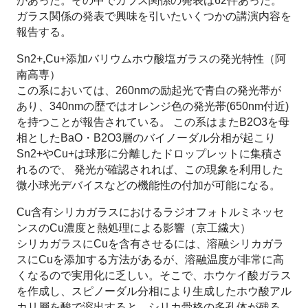
があった。その中でガラス関係の発表は62件あった。
ガラス関係の発表で興味を引いたいくつかの講演内容を
報告する。
Sn2+,Cu+添加バリウムホウ酸塩ガラスの発光特性（阿
南高専）
この系においては、260nmの励起光で青白の発光帯が
あり、340nmの歴ではオレンジ色の発光帯(650nm付近)
を持つことが報告されている。 この系はまたB2O3を母
相としたBaO・B2O3層のバイノーダル分相が起こり
Sn2+やCu+は球形に分離したドロップレットに集積さ
れるので、 発光が確認されれば、この現象を利用した
微小球光デバイスなどの機能性の付加が可能になる。
Cu含有シリカガラスにおけるラジオフォトルミネッセ
ンスのCu濃度と熱処理による影響（京工繊大）
シリカガラスにCuを含有させるには、溶融シリカガラ
スにCuを添加する方法があるが、溶融温度が非常に高
くなるので実用化に乏しい。そこで、ホウケイ酸ガラス
を作成し、スピノーダル分相により生成したホウ酸アル
カリ層を酸で溶出すると、シリカ骨格の多孔体が残る。