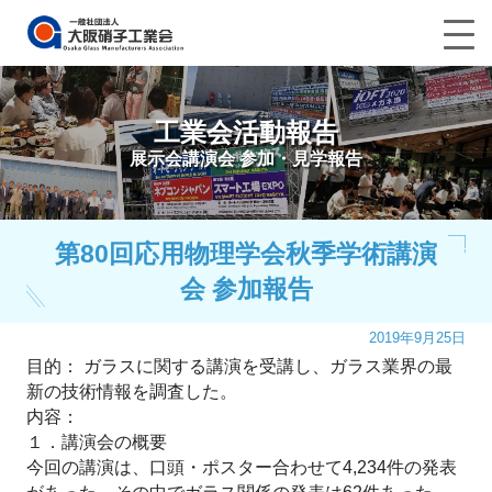
工業会活動報告
展示会講演会 参加・見学報告
第80回応用物理学会秋季学術講演
会 参加報告
2019年9月25日
目的： ガラスに関する講演を受講し、ガラス業界の最
新の技術情報を調査した。
内容：
１．講演会の概要
今回の講演は、口頭・ポスター合わせて4,234件の発表