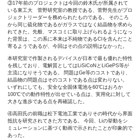
③17年前のプロジェクトは今回の鈴木氏が所属されて
いる東工大 菅野研究室の教授である、菅野先生がプロ
ジェクトリーダーを務められたものである。 そのころ
から同じ硫化物であるがガラスではなく結晶物を求めら
れてきた。先般、マスコミに取り上げられるようになっ
た背景は、この系に本来は不純物であるClを含んだこと
寄るようであるが、今回はその点の説明はなかった。
本研究室で作製されるデバイスが日本で最も優れた特性
を残しており、電解質としてはLiSiCoNとLiGePS等が
主流になりそうである。 問題はGe等のコストであり、
結晶物の問題点はそのコストである点は変わりない。
いずれにしても、安全な全固体電池を60℃はおろか
100℃での動作特性が出せている点は、実用化に対して
大きな進歩である点を再確認した。
④高田氏の前職は松下電池工業でありその時代から界面
抵抗を研究されてきた方である。 今回、Liの挙動をシ
ミュレーションに基づく動画で示されたことが印象的で
あった。