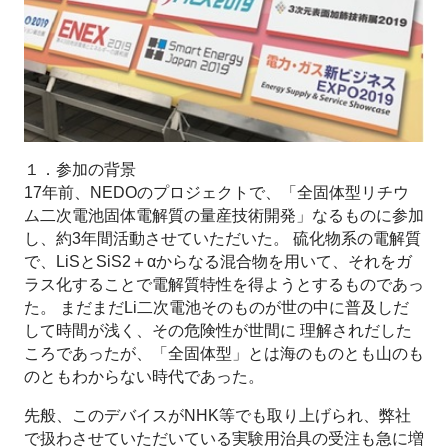
１．参加の背景
17年前、NEDOのプロジェクトで、「全固体型リチウ
ム二次電池固体電解質の量産技術開発」なるものに参加
し、約3年間活動させていただいた。 硫化物系の電解質
で、LiSとSiS2＋αからなる混合物を用いて、それをガ
ラス化することで電解質特性を得ようとするものであっ
た。 まだまだLi二次電池そのものが世の中に普及しだ
して時間が浅く、その危険性が世間に 理解されだした
ころであったが、「全固体型」とは海のものとも山のも
のともわからない時代であった。
先般、このデバイスがNHK等でも取り上げられ、弊社
で扱わさせていただいている実験用治具の受注も急に増