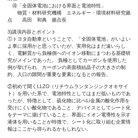
④「全固体電池における界面と電池特性」
物質・材料研究機構 エネルギー・環境材料研究拠
点 高田 和典 拠点長
3)講演内容とポイント
①トヨタ自動車ということで、「全固体電池」がいよい
よ車に採用かと思っていたが、実用化はまだ遠いらし
く、電解質から負極側へのイオン移動にまつわる基礎研
究がメインであった。 負極としてカーボンを使用した
例が挙げられ、カーボンの表面積結晶子の大きさの制
約、入口の隙間が重要な要素になるとの報告。
②初めて聞くLLZO（リチウムランタンジンクオキサイ
ト）を用いた系で、電池特性としてはまだ低いものであ
ったが、特徴として、硫化物に比べLi金属の酸化作用を
受けにくい酸化物であること、デバイスとしてシート化
をテーマに揚げていること、界面にイオン電導性を示す
液体を用いることが特徴で、シート化に取り組む企業情
報はここから得られるかもしれない。