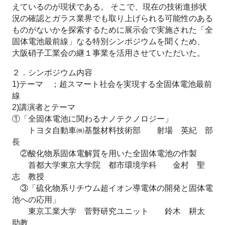
えているのが現状である。 そこで、現在の技術進捗状
況の確認とガラス業界でも取り上げられる可能性のある
ものがないかを探索するために展示会で実施された「全
固体電池最前線」なる特別シンポジウムを聞くため、
大阪硝子工業会の継１事業を活用させていただいた。
２．シンポジウム内容
1)テーマ ；超スマート社会を実現する全固体電池最前
線
2)講演者とテーマ
①「全固体電池に関わるナノテクノロジー」
トヨタ自動車㈱基盤材料技術部 射場 英紀 部
長
②酸化物系固体電解質を用いた全固体電池の作製
首都大学東京大学院 都市環境学科 金村 聖
志 教授
③「硫化物系リチウム超イオン導電体の開発と固体電
池への応用」
東京工業大学 菅野研究ユニット 鈴木 耕太
助教