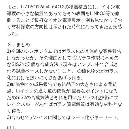
また、Li7Ti5O12/Li4Ti5O12の積層構造にし、イオン電
導度の小さな物質であってもその表面をLiNbO3等で修
飾することで良好なイオン電導度示す例も見つかってお
り材料探索の方向性は示された時代になってきたと実感
した。
３．まとめ
1)今回のシンポジウムではガラス化の具体的な案件報告
はなかったが、その理由として ①ガラス作製に不可欠
なSiS2の安価な合成方法（現在はアンプル中で合成さ
れる試薬ベースしかない）こと、 ②硫化物のがガラス
化における扱いにくさがあげられる。
2)結晶物での成果報告でも結晶子の大きさによる問題
点、Liイオンの通り道の確保が 重要なポイントになる
ためSiS2の合成方法とそれを用いたガラス化技術にブ
レイクスルーがあればガラス質電解質は有効な材料とな
り得る。
3)合わせてデバイスに関してはシート化がキーワード。
以上。