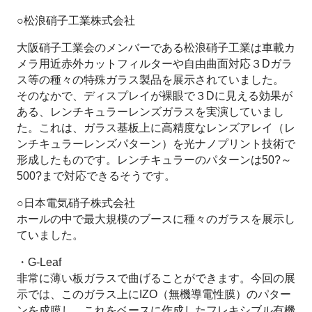
○松浪硝子工業株式会社
大阪硝子工業会のメンバーである松浪硝子工業は車載カ
メラ用近赤外カットフィルターや自由曲面対応３Dガラ
ス等の種々の特殊ガラス製品を展示されていました。
そのなかで、ディスプレイが裸眼で３Dに見える効果が
ある、レンチキュラーレンズガラスを実演していまし
た。これは、ガラス基板上に高精度なレンズアレイ（レ
ンチキュラーレンズパターン）を光ナノプリント技術で
形成したものです。レンチキュラーのパターンは50?～
500?まで対応できるそうです。
○日本電気硝子株式会社
ホールの中で最大規模のブースに種々のガラスを展示し
ていました。
・G-Leaf
非常に薄い板ガラスで曲げることができます。今回の展
示では、このガラス上にIZO（無機導電性膜）のパター
ンを成膜し、これをベースに作成したフレキシブル有機