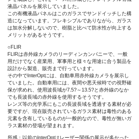
液晶パネルを展示していました。
この有機液晶パネルはこのガラスでサンドイッチした構
造になっています。フレキシブルでありながら、ガラス
は加水分解しないので、樹脂と比べて防水性が向上する
メリットがあるそうです。
○FLIR
FLIRは赤外線カメラのリーディンカンパニーで、一般
用だけでなく産業用、軍事用と様々な用途に合う製品を
設計から製造、販売まで行っています。
その中でInterOptには、自動車用赤外線カメラを展示し
ていました。自動車用には、夜間や悪天候時での視野確
保が求めれ、使用波長域が7.5?～13.5?と赤外線のなか
でも長波長域の赤外線を使用するそうです。
レンズ等の光学系にもこの長波長域を透過する素材が必
要ですが、現在販売されているガラス素材は毒性のある
元素を含有しているものが一般的なので、毒性が無いガ
ラス素材の登場が望まれます。
所感：以前のInterOptはレーザー関係の展示が多かった